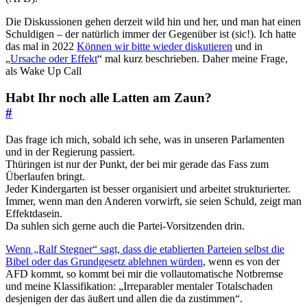
Die Diskussionen gehen derzeit wild hin und her, und man hat einen
Schuldigen – der natürlich immer der Gegenüber ist (sic!). Ich hatte
das mal in 2022
Können wir bitte wieder diskutieren
und in
„
Ursache oder Effekt
“ mal kurz beschrieben. Daher meine Frage,
als Wake Up Call
Habt Ihr noch alle Latten am Zaun?
#
Das frage ich mich, sobald ich sehe, was in unseren Parlamenten
und in der Regierung passiert.
Thüringen ist nur der Punkt, der bei mir gerade das Fass zum
Überlaufen bringt.
Jeder Kindergarten ist besser organisiert und arbeitet strukturierter.
Immer, wenn man den Anderen vorwirft, sie seien Schuld, zeigt man
Effektdasein.
Da suhlen sich gerne auch die Partei-Vorsitzenden drin.
Wenn „Ralf Stegner“ sagt, dass die etablierten Parteien selbst die
Bibel oder das Grundgesetz ablehnen würden
, wenn es von der
AFD kommt, so kommt bei mir die vollautomatische Notbremse
und meine Klassifikation: „Irreparabler mentaler Totalschaden
desjenigen der das äußert und allen die da zustimmen“.