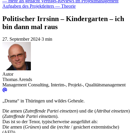
— mehr als gedacht
Vertrags-Reviews im Projektmanagement
Aufgaben des Projektleiters — Theorie
Politischer Irrsinn – Kindergarten – ich
bin dann mal raus
27. September 2024
·
3 min
Autor
Thomas Arends
Management Consulting, Interim-, Projekt-, Qualitätsmanagement
„Drama“ in Thüringen und wildes Geheule.
Die armen (
Zutreffende Partei einsetzen
) und die (
Attribut einsetzen
)
(
Zutreffende Partei einsetze
n).
Das ist so der Tenor, typischerweise ausgeführt als:
Die armen (
Grünen
) und die (
rechte
/ gesichert extremistische)
(AFD).