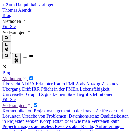
↓
Zum Hauptinhalt springen
Thomas Arends
Blog
Methoden
Für Sie
Vorlesungen
Blog
Methoden
Übersicht
ADRA
Erlaubter Raum
FMEA als Auszug
Zustands
Übergang Drift
IRR Pflicht in der FMEA
Lebensfähigkeit
Universeller Graph
Es gibt keinen State
Begriffsdefinitionen
Für Sie
Vorlesungen
Kommunikation
Projektmanagement in der Praxis
Zeitfresser und
Lösungen
Ursache von Problemen: Datenkonsistenz
Qualitätskosten
in Projekten senken
Komplexität, oder wie man Verstehen kann
Projectmanagers are useless
Reviews aber Richtig
Anforderungen