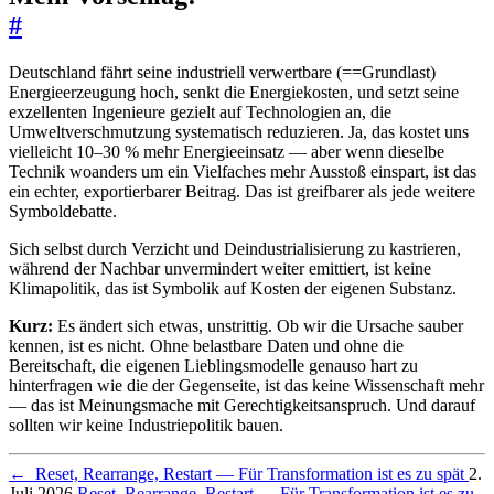
#
Deutschland fährt seine industriell verwertbare (==Grundlast)
Energieerzeugung hoch, senkt die Energiekosten, und setzt seine
exzellenten Ingenieure gezielt auf Technologien an, die
Umweltverschmutzung systematisch reduzieren. Ja, das kostet uns
vielleicht 10–30 % mehr Energieeinsatz — aber wenn dieselbe
Technik woanders um ein Vielfaches mehr Ausstoß einspart, ist das
ein echter, exportierbarer Beitrag. Das ist greifbarer als jede weitere
Symboldebatte.
Sich selbst durch Verzicht und Deindustrialisierung zu kastrieren,
während der Nachbar unvermindert weiter emittiert, ist keine
Klimapolitik, das ist Symbolik auf Kosten der eigenen Substanz.
Kurz:
Es ändert sich etwas, unstrittig. Ob wir die Ursache sauber
kennen, ist es nicht. Ohne belastbare Daten und ohne die
Bereitschaft, die eigenen Lieblingsmodelle genauso hart zu
hinterfragen wie die der Gegenseite, ist das keine Wissenschaft mehr
— das ist Meinungsmache mit Gerechtigkeitsanspruch. Und darauf
sollten wir keine Industriepolitik bauen.
←
Reset, Rearrange, Restart — Für Transformation ist es zu spät
2.
Juli 2026
Reset, Rearrange, Restart — Für Transformation ist es zu