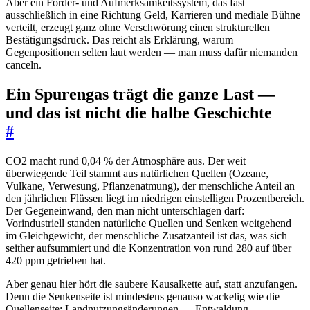
Aber ein Förder- und Aufmerksamkeitssystem, das fast
ausschließlich in eine Richtung Geld, Karrieren und mediale Bühne
verteilt, erzeugt ganz ohne Verschwörung einen strukturellen
Bestätigungsdruck. Das reicht als Erklärung, warum
Gegenpositionen selten laut werden — man muss dafür niemanden
canceln.
Ein Spurengas trägt die ganze Last —
und das ist nicht die halbe Geschichte
#
CO2 macht rund 0,04 % der Atmosphäre aus. Der weit
überwiegende Teil stammt aus natürlichen Quellen (Ozeane,
Vulkane, Verwesung, Pflanzenatmung), der menschliche Anteil an
den jährlichen Flüssen liegt im niedrigen einstelligen Prozentbereich.
Der Gegeneinwand, den man nicht unterschlagen darf:
Vorindustriell standen natürliche Quellen und Senken weitgehend
im Gleichgewicht, der menschliche Zusatzanteil ist das, was sich
seither aufsummiert und die Konzentration von rund 280 auf über
420 ppm getrieben hat.
Aber genau hier hört die saubere Kausalkette auf, statt anzufangen.
Denn die Senkenseite ist mindestens genauso wackelig wie die
Quellenseite: Landnutzungsänderungen — Entwaldung,