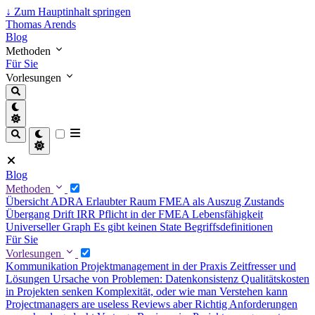
↓
Zum Hauptinhalt springen
Thomas Arends
Blog
Methoden
Für Sie
Vorlesungen
Blog
Methoden
Übersicht
ADRA
Erlaubter Raum
FMEA als Auszug
Zustands
Übergang Drift
IRR Pflicht in der FMEA
Lebensfähigkeit
Universeller Graph
Es gibt keinen State
Begriffsdefinitionen
Für Sie
Vorlesungen
Kommunikation
Projektmanagement in der Praxis
Zeitfresser und
Lösungen
Ursache von Problemen: Datenkonsistenz
Qualitätskosten
in Projekten senken
Komplexität, oder wie man Verstehen kann
Projectmanagers are useless
Reviews aber Richtig
Anforderungen