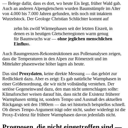
— Belege dafür, dass es dort, wo heute Eis liegt, früher Wald gab.
Auch an anderen Alpengletschern wurden Baumstümpfe im Alter
von 4.000 bis 7.000 Jahren gefunden, teils noch mit intaktem
Wurzelstock. Der Geologe Christian Schlüchter kommt auf
zehn bis zwölf Wärmephasen seit der letzten Eiszeit, in
denen es in heutigen Gletscherregionen warm genug
für Baumwuchs war —
ohne jeglichen menschlichen
Einflus
s.
Auch Baumgrenzen-Rekonstruktionen aus Pollenanalysen zeigen,
dass die Temperaturen in den Alpen zur Römerzeit und im
Mittelalter phasenweise höher lagen als heute.
Das sind
Proxydaten
, keine direkte Messung — das gehört zur
Redlichkeit dazu. Aber es zeigt: Es gab natürliche Warmphasen in
einer Größenordnung, die wir nicht vollständig verstehen. Der
seriöse Gegeneinwand dazu, den man nicht unterschlagen sollte:
Klimaforscher weisen darauf hin, dass nicht die Existenz früherer
Warmphasen strittig ist, sondern Tempo und Ausmaß des aktuellen
Rückgangs seit den 1980ern — das sei historisch beispiellos schnell.
Ob dieses Tempo-Argument trägt oder nicht, sauber widerlegt ist die
Proxy-Evidenz für frühere Warmphasen davon jedenfalls nicht.
Prognosen, die nicht eingetroffen sind —