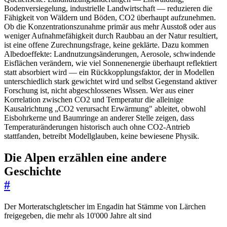
Bodenversiegelung, industrielle Landwirtschaft — reduzieren die
Fähigkeit von Wäldern und Böden, CO2 überhaupt aufzunehmen.
Ob die Konzentrationszunahme primär aus mehr Ausstoß oder aus
weniger Aufnahmefähigkeit durch Raubbau an der Natur resultiert,
ist eine offene Zurechnungsfrage, keine geklärte. Dazu kommen
Albedoeffekte: Landnutzungsänderungen, Aerosole, schwindende
Eisflächen verändern, wie viel Sonnenenergie überhaupt reflektiert
statt absorbiert wird — ein Rückkopplungsfaktor, der in Modellen
unterschiedlich stark gewichtet wird und selbst Gegenstand aktiver
Forschung ist, nicht abgeschlossenes Wissen. Wer aus einer
Korrelation zwischen CO2 und Temperatur die alleinige
Kausalrichtung „CO2 verursacht Erwärmung" ableitet, obwohl
Eisbohrkerne und Baumringe an anderer Stelle zeigen, dass
Temperaturänderungen historisch auch ohne CO2-Antrieb
stattfanden, betreibt Modellglauben, keine bewiesene Physik.
Die Alpen erzählen eine andere
Geschichte
#
Der Morteratschgletscher im Engadin hat Stämme von Lärchen
freigegeben, die mehr als 10'000 Jahre alt sind